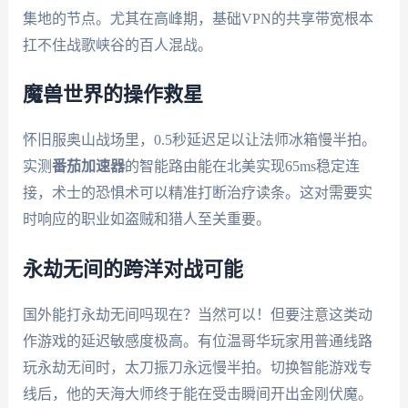
集地的节点。尤其在高峰期，基础VPN的共享带宽根本
扛不住战歌峡谷的百人混战。
魔兽世界的操作救星
怀旧服奥山战场里，0.5秒延迟足以让法师冰箱慢半拍。
实测
番茄加速器
的智能路由能在北美实现65ms稳定连
接，术士的恐惧术可以精准打断治疗读条。这对需要实
时响应的职业如盗贼和猎人至关重要。
永劫无间的跨洋对战可能
国外能打永劫无间吗现在？当然可以！但要注意这类动
作游戏的延迟敏感度极高。有位温哥华玩家用普通线路
玩永劫无间时，太刀振刀永远慢半拍。切换智能游戏专
线后，他的天海大师终于能在受击瞬间开出金刚伏魔。