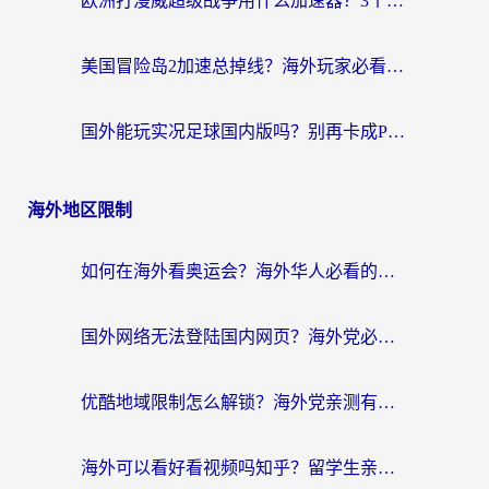
欧洲打漫威超级战争用什么加速器？3个海外游戏卡顿问题一次解决（附实测推荐）
美国冒险岛2加速总掉线？海外玩家必看的国服游戏加速器选择指南
国外能玩实况足球国内版吗？别再卡成PPT！海外党国服游戏加速全攻略
海外地区限制
如何在海外看奥运会？海外华人必看的体育赛事直播终极指南
国外网络无法登陆国内网页？海外党必看：选对回国加速器实现无缝访问
优酷地域限制怎么解锁？海外党亲测有效的追剧自由指南
海外可以看好看视频吗知乎？留学生亲测有效的回国追剧解决方案