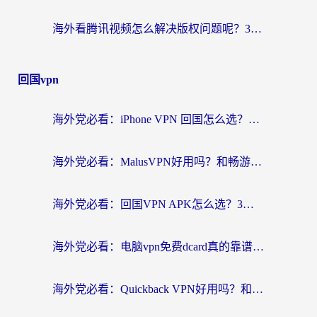
海外看腾讯视频怎么解决版权问题呢？3步让你轻松解锁国内影视自由
回国vpn
海外党必看：iPhone VPN 回国怎么选？一篇搞定无缝访问国内资源
海外党必看：MalusVPN好用吗？和畅游VPN对比哪个回国效果更好？附穿梭飞鱼神龟真实体验
海外党必看：回国VPN APK怎么选？3步教你无缝刷国内剧玩国服
海外党必看：电脑vpn免费dcard真的靠谱吗？教你选对回国加速器无缝访问国内资源
海外党必看：Quickback VPN好用吗？和小黑牛VPN对比哪个回国效果更好？附真实体验+避坑指南