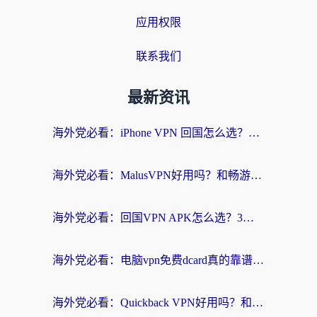
应用权限
联系我们
最新资讯
海外党必看：iPhone VPN 回国怎么选？一篇搞定无缝访问国内资源
海外党必看：MalusVPN好用吗？和畅游VPN对比哪个回国效果更好？附穿梭飞鱼神龟真实体验
海外党必看：回国VPN APK怎么选？3步教你无缝刷国内剧玩国服
海外党必看：电脑vpn免费dcard真的靠谱吗？教你选对回国加速器无缝访问国内资源
海外党必看：Quickback VPN好用吗？和小黑牛VPN对比哪个回国效果更好？附真实体验+避坑指南