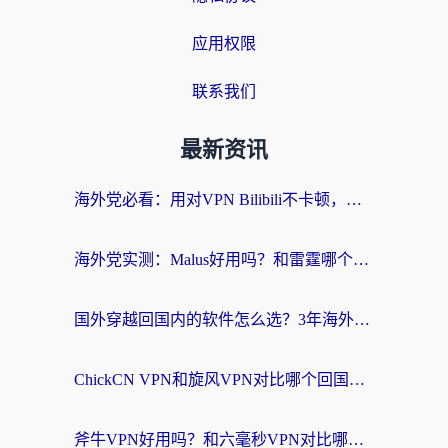
应用权限
联系我们
最新资讯
海外党必看：用对VPN Bilibili不卡顿，英国玩国内游戏也丝滑——2026回国加速器选择指南
海外党实测：Malus好用吗？和雷霆哪个好？+ 3款热门加速器深度对比
国外穿越回国内的软件怎么选？3年海外党亲测实用指南，告别地域限制
ChickCN VPN和旋风VPN对比哪个回国效果更好？海外党实测回国内网神器指南
斧牛VPN好用吗？和六毫秒VPN对比哪个回国效果更好？海外党亲测实用指南