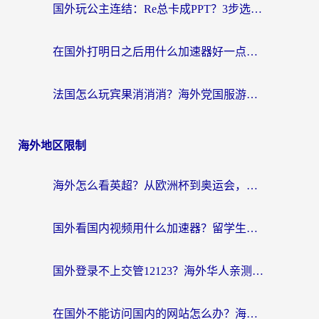
国外玩公主连结：Re总卡成PPT？3步选对加速器，畅玩国服无压力
在国外打明日之后用什么加速器好一点？海外玩家亲测有效的国服游戏加速指南
法国怎么玩宾果消消消？海外党国服游戏加速器终极指南（附漫威召唤与合成解决办法）
海外地区限制
海外怎么看英超？从欧洲杯到奥运会，一份让你不卡壳的中文解说观看指南
国外看国内视频用什么加速器？留学生和海外华人的实用指南
国外登录不上交管12123？海外华人亲测有效的回国加速器选择指南
在国外不能访问国内的网站怎么办？海外党必看的无缝回国上网指南