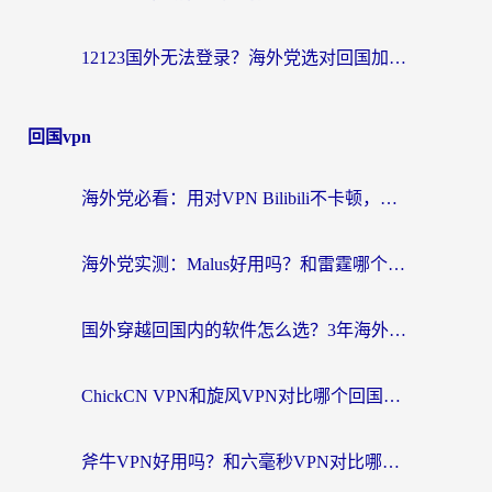
12123国外无法登录？海外党选对回国加速器，轻松解决国内资源访问难题
回国vpn
海外党必看：用对VPN Bilibili不卡顿，英国玩国内游戏也丝滑——2026回国加速器选择指南
海外党实测：Malus好用吗？和雷霆哪个好？+ 3款热门加速器深度对比
国外穿越回国内的软件怎么选？3年海外党亲测实用指南，告别地域限制
ChickCN VPN和旋风VPN对比哪个回国效果更好？海外党实测回国内网神器指南
斧牛VPN好用吗？和六毫秒VPN对比哪个回国效果更好？海外党亲测实用指南