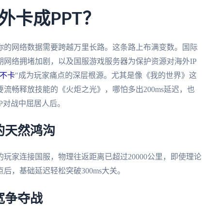
外卡成PPT？
你的网络数据需要跨越万里长路。这条路上布满变数。国际
网络拥堵加剧，以及国服游戏服务器为保护资源对海外IP
不卡
"成为玩家痛点的深层根源。尤其是像《我的世界》这
流畅释放技能的《火炬之光》，哪怕多出200ms延迟，也
P对战中屈居人后。
的天然鸿沟
玩家连接国服，物理往返距离已超过20000公里，即使理论
后，基础延迟轻松突破300ms大关。
宽争夺战