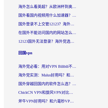
海外怎么看英超？从欧洲杯到奥运会，一份让你不卡壳的中文解说观看指南
国外看国内视频用什么加速器？留学生和海外华人的实用指南
国外登录不上交管12123？海外华人亲测有效的回国加速器选择指南
在国外不能访问国内的网站怎么办？海外党必看的无缝回国上网指南
12123国外无法登录？海外党选对回国加速器，轻松解决国内资源访问难题
回国vpn
海外党必看：用对VPN Bilibili不卡顿，英国玩国内游戏也丝滑——2026回国加速器选择指南
海外党实测：Malus好用吗？和雷霆哪个好？+ 3款热门加速器深度对比
国外穿越回国内的软件怎么选？3年海外党亲测实用指南，告别地域限制
ChickCN VPN和旋风VPN对比哪个回国效果更好？海外党实测回国内网神器指南
斧牛VPN好用吗？和六毫秒VPN对比哪个回国效果更好？海外党亲测实用指南