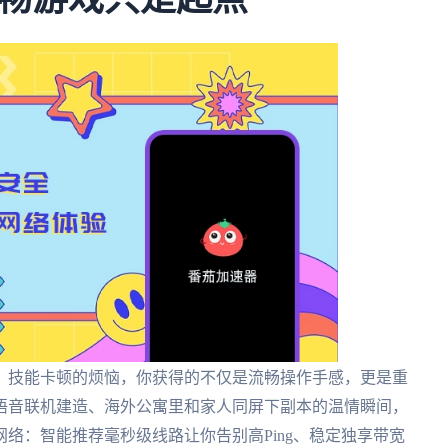
》技能卡顿的烦恼，你获得的不仅是流畅操作手感，更是重
语音联机建造、海外公寓里和家人同屏下副本的温情瞬间，
络：智能推荐毫秒级线路让你告别高Ping、稳定独享带宽