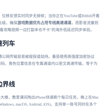
馈实时同步无掉帧；当你正在YouTube或Bilibili开着
先级，确保
游戏数据优先占用专线高速通道
，而影音流量则
看攻略视频一边打副本也不卡"的海外低延迟同步体验。
速列车
通公网传输容易被窥探或劫持。番茄使用高强度加密协议
账号密码、角色位置信息在专属通道内以密文高速传输，等于为
边界线
楼，教室课间掏出iPhone快速刷个每日任务，晚上在Mac
s, macOS, Android, iOS)，支持单一账号同时在多个