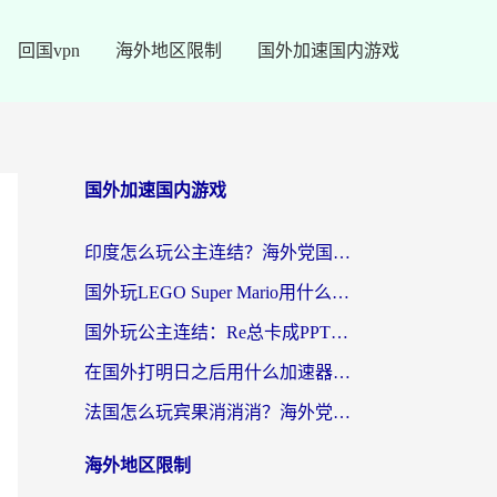
回国vpn
海外地区限制
国外加速国内游戏
国外加速国内游戏
印度怎么玩公主连结？海外党国服游戏加速终极指南（附仙境传说RO重生细胞优化技巧）
国外玩LEGO Super Mario用什么加速器？2026海外玩家亲测有效指南
国外玩公主连结：Re总卡成PPT？3步选对加速器，畅玩国服无压力
在国外打明日之后用什么加速器好一点？海外玩家亲测有效的国服游戏加速指南
法国怎么玩宾果消消消？海外党国服游戏加速器终极指南（附漫威召唤与合成解决办法）
海外地区限制