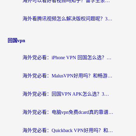
海外可以看好看视频吗知乎？留学生亲测有效的回国追剧解决方案
海外看腾讯视频怎么解决版权问题呢？3步让你轻松解锁国内影视自由
回国vpn
海外党必看：iPhone VPN 回国怎么选？一篇搞定无缝访问国内资源
海外党必看：MalusVPN好用吗？和畅游VPN对比哪个回国效果更好？附穿梭飞鱼神龟真实体验
海外党必看：回国VPN APK怎么选？3步教你无缝刷国内剧玩国服
海外党必看：电脑vpn免费dcard真的靠谱吗？教你选对回国加速器无缝访问国内资源
海外党必看：Quickback VPN好用吗？和小黑牛VPN对比哪个回国效果更好？附真实体验+避坑指南