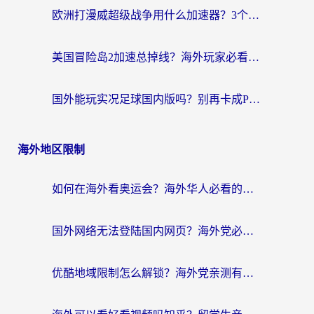
欧洲打漫威超级战争用什么加速器？3个海外游戏卡顿问题一次解决（附实测推荐）
美国冒险岛2加速总掉线？海外玩家必看的国服游戏加速器选择指南
国外能玩实况足球国内版吗？别再卡成PPT！海外党国服游戏加速全攻略
海外地区限制
如何在海外看奥运会？海外华人必看的体育赛事直播终极指南
国外网络无法登陆国内网页？海外党必看：选对回国加速器实现无缝访问
优酷地域限制怎么解锁？海外党亲测有效的追剧自由指南