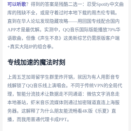
可以听歌
？得到的答案是残酷二选一：忍受Spotify中文曲
库的残缺不全，或是守着过时本地下载的周杰伦专辑。
直到在华人论坛发现隐藏攻略——用回国专线配合国内
APP才是最优解。实测中，QQ音乐国际版能播放70%华
语歌曲，但像《声生不息》这类新综艺仍需原版客户端
+真实大陆IP的组合拳。
专线加速的魔法时刻
上周五芝加哥留学生群里炸开锅，就因为有人用影音专
线解锁了QQ音乐线上演唱会。不同于传统VPN的全局代
理，智能分流技术让数据走不同通道：微信文字消息走
本地基站，虾米音乐流媒体则通过加密隧道直连上海服
务器。这解释了为什么朋友能流畅看4K版《乐夏》直
播，而我用普通代理卡成PPT。