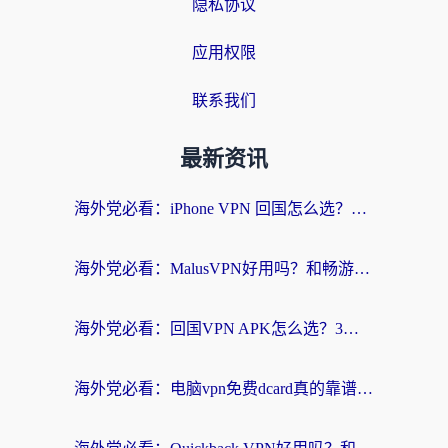
隐私协议
应用权限
联系我们
最新资讯
海外党必看：iPhone VPN 回国怎么选？一篇搞定无缝访问国内资源
海外党必看：MalusVPN好用吗？和畅游VPN对比哪个回国效果更好？附穿梭飞鱼神龟真实体验
海外党必看：回国VPN APK怎么选？3步教你无缝刷国内剧玩国服
海外党必看：电脑vpn免费dcard真的靠谱吗？教你选对回国加速器无缝访问国内资源