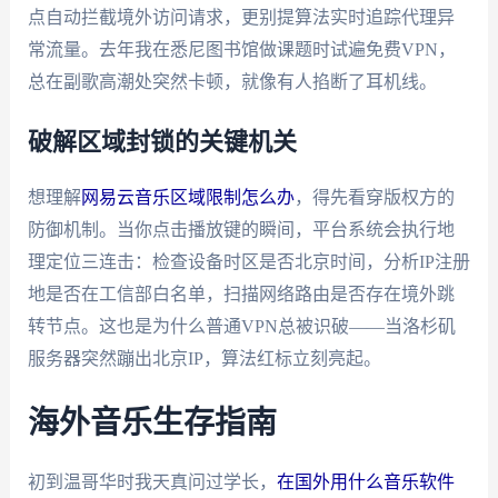
点自动拦截境外访问请求，更别提算法实时追踪代理异
常流量。去年我在悉尼图书馆做课题时试遍免费VPN，
总在副歌高潮处突然卡顿，就像有人掐断了耳机线。
破解区域封锁的关键机关
想理解
网易云音乐区域限制怎么办
，得先看穿版权方的
防御机制。当你点击播放键的瞬间，平台系统会执行地
理定位三连击：检查设备时区是否北京时间，分析IP注册
地是否在工信部白名单，扫描网络路由是否存在境外跳
转节点。这也是为什么普通VPN总被识破——当洛杉矶
服务器突然蹦出北京IP，算法红标立刻亮起。
海外音乐生存指南
初到温哥华时我天真问过学长，
在国外用什么音乐软件