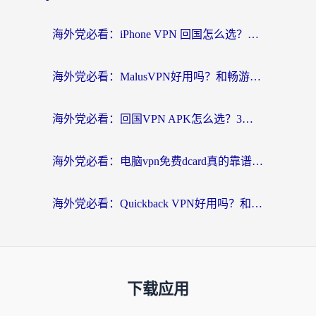
海外党必看：iPhone VPN 回国怎么选？一篇搞定无缝访问国内资源
海外党必看：MalusVPN好用吗？和畅游VPN对比哪个回国效果更好？附穿梭飞鱼神龟真实体验
海外党必看：回国VPN APK怎么选？3步教你无缝刷国内剧玩国服
海外党必看：电脑vpn免费dcard真的靠谱吗？教你选对回国加速器无缝访问国内资源
海外党必看：Quickback VPN好用吗？和小黑牛VPN对比哪个回国效果更好？附真实体验+避坑指南
下载应用