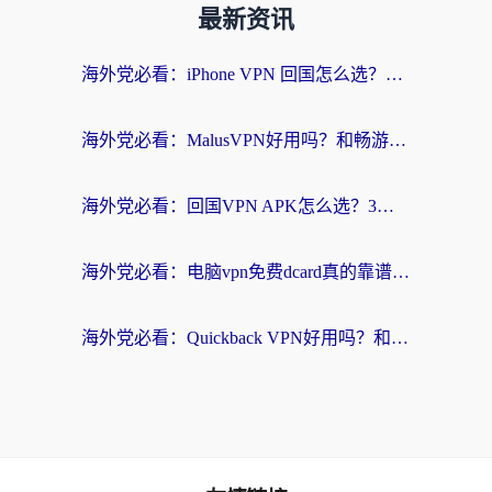
最新资讯
海外党必看：iPhone VPN 回国怎么选？一篇搞定无缝访问国内资源
海外党必看：MalusVPN好用吗？和畅游VPN对比哪个回国效果更好？附穿梭飞鱼神龟真实体验
海外党必看：回国VPN APK怎么选？3步教你无缝刷国内剧玩国服
海外党必看：电脑vpn免费dcard真的靠谱吗？教你选对回国加速器无缝访问国内资源
海外党必看：Quickback VPN好用吗？和小黑牛VPN对比哪个回国效果更好？附真实体验+避坑指南