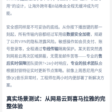
用"的设计，让海外跨年看B站晚会全程无缓冲成为可
能。
安全感同样是不可妥协的底线。从你按下播放键的那一
刻起，所有传输内容都经过军用级
数据安全加密
，规避
了公共VPN的隐私泄露风险。敏感操作如会员支付、账
号登录等，全程通过
专线传输
隔离保护。某天若突然遇
到网易云再次区域屏蔽，无需发邮件苦等——专业的
售
后实时保障
团队提供7×24小时响应，
专业的技术团队
会
根据封锁特征实时更新节点策略。就像上周悉尼用户反
馈QQ音乐异常时，工程师在两小时内便部署了新解决方
案。
真实场景测试：从网易云到喜马拉雅的完
整体验