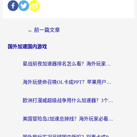
←
前一篇文章
国外加速国内游戏
星战前夜加速器排名怎么看？海外玩家国服游戏畅玩终极指南（附欧洲玩跑跑我的起源解决方案）
海外玩使命召唤OL卡成PPT？苹果用户必看：使命召唤OL国外加速器下载苹果版指南
欧洲打漫威超级战争用什么加速器？3个海外游戏卡顿问题一次解决（附实测推荐）
美国冒险岛2加速总掉线？海外玩家必看的国服游戏加速器选择指南