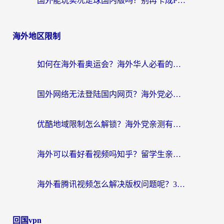
国外能玩实况足球国内版吗？别再卡成PPT！海外党国服游戏加速全攻略
海外地区限制
如何在海外看奥运会？海外华人必看的体育赛事直播终极指南
国外网络无法登陆国内网页？海外党必看：选对回国加速器实现无缝访问
优酷地域限制怎么解锁？海外党亲测有效的追剧自由指南
海外可以看好看视频吗知乎？留学生亲测有效的回国追剧解决方案
海外看腾讯视频怎么解决版权问题呢？3步让你轻松解锁国内影视自由
回国vpn