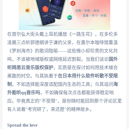
在首尔弘大街头戴上耳机播放《一路生花》，在多伦多
凌晨三点听郭德纲讲于谦的父亲，在墨尔本咖啡馆重温
《罗刹海市》的歌词隐喻——这些微小却珍贵的文化共
鸣，不该被地域版权或网络延迟割裂。当我们谈论
国外
听网易云音乐版权保护
，实质是在探讨如何用技术缝合
离散的时空。与其执着于
在日本用什么软件听歌不受限
制
，不如选择能深度适配国内生态的工具；与其追问
海
外能听qq音乐吗
，不如确保每次点击都能获得稳定响
应。毕竟真正的"不受限"，是你随时能回到那个评论区里
有人说着"考完研了，来还愿"的精神故乡。
Spread the love