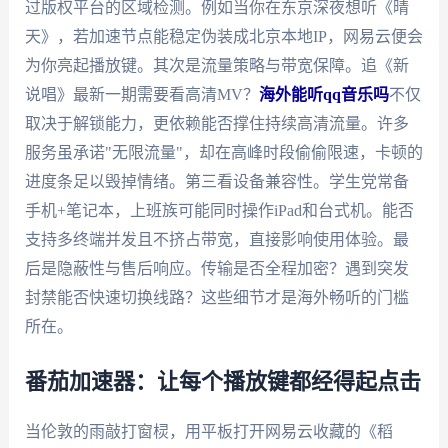
过版权平台的区域检测。例如当你在东京深夜想听《晴
天》，若加速节点能稳定伪装成北京本地IP，网易云便会
为你亮起播放键。其次是流量策略与带宽保障。追《新
说唱》最新一期需要看高清MV？
海外能听qq音乐吗
不仅
取决于解锁能力，更依赖能否撑住持续高清流量。许多
服务虽承诺"无限流量"，却在高峰时段偷偷限速，卡顿的
进度条足以毁掉情绪。第三看设备兼容性。学生党常备
手机+笔记本，上班族可能同时操作iPad和台式机。能否
支持多终端并发且不挤占带宽，直接影响使用体验。最
后是隐蔽性与售后响应。传输是否全程加密？遇到突发
封禁能否快速切换线路？这些细节才是海外畅听的门槛
所在。
番茄加速器：让每个播放键都经得起点击
当伦敦的雨敲打窗棂，用平板打开网易云收藏的《稻