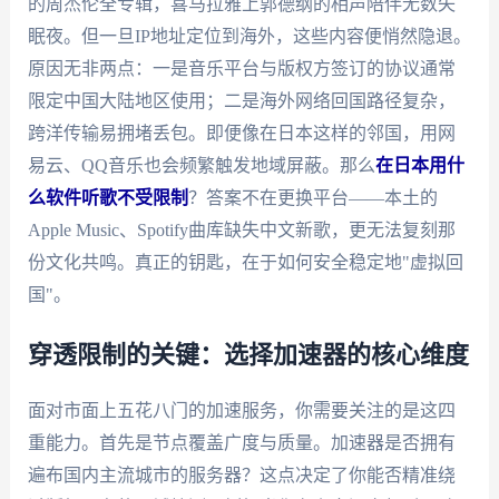
的周杰伦全专辑，喜马拉雅上郭德纲的相声陪伴无数失
眠夜。但一旦IP地址定位到海外，这些内容便悄然隐退。
原因无非两点：一是音乐平台与版权方签订的协议通常
限定中国大陆地区使用；二是海外网络回国路径复杂，
跨洋传输易拥堵丢包。即便像在日本这样的邻国，用网
易云、QQ音乐也会频繁触发地域屏蔽。那么
在日本用什
么软件听歌不受限制
？答案不在更换平台——本土的
Apple Music、Spotify曲库缺失中文新歌，更无法复刻那
份文化共鸣。真正的钥匙，在于如何安全稳定地"虚拟回
国"。
穿透限制的关键：选择加速器的核心维度
面对市面上五花八门的加速服务，你需要关注的是这四
重能力。首先是节点覆盖广度与质量。加速器是否拥有
遍布国内主流城市的服务器？这点决定了你能否精准绕