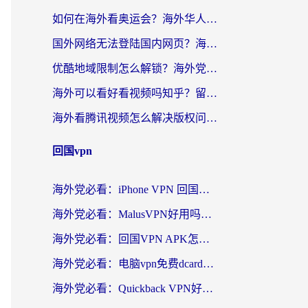
如何在海外看奥运会？海外华人必看的体育赛事直播终极指南
国外网络无法登陆国内网页？海外党必看：选对回国加速器实现无缝访问
优酷地域限制怎么解锁？海外党亲测有效的追剧自由指南
海外可以看好看视频吗知乎？留学生亲测有效的回国追剧解决方案
海外看腾讯视频怎么解决版权问题呢？3步让你轻松解锁国内影视自由
回国vpn
海外党必看：iPhone VPN 回国怎么选？一篇搞定无缝访问国内资源
海外党必看：MalusVPN好用吗？和畅游VPN对比哪个回国效果更好？附穿梭飞鱼神龟真实体验
海外党必看：回国VPN APK怎么选？3步教你无缝刷国内剧玩国服
海外党必看：电脑vpn免费dcard真的靠谱吗？教你选对回国加速器无缝访问国内资源
海外党必看：Quickback VPN好用吗？和小黑牛VPN对比哪个回国效果更好？附真实体验+避坑指南