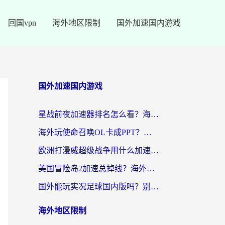
回国vpn
海外地区限制
国外加速国内游戏
国外加速国内游戏
星战前夜加速器排名怎么看？海外玩家国服游戏畅玩终极指南（附欧洲玩跑跑我的起源解决方案）
海外玩使命召唤OL卡成PPT？苹果用户必看：使命召唤OL国外加速器下载苹果版指南
欧洲打漫威超级战争用什么加速器？3个海外游戏卡顿问题一次解决（附实测推荐）
美国冒险岛2加速总掉线？海外玩家必看的国服游戏加速器选择指南
国外能玩实况足球国内版吗？别再卡成PPT！海外党国服游戏加速全攻略
海外地区限制