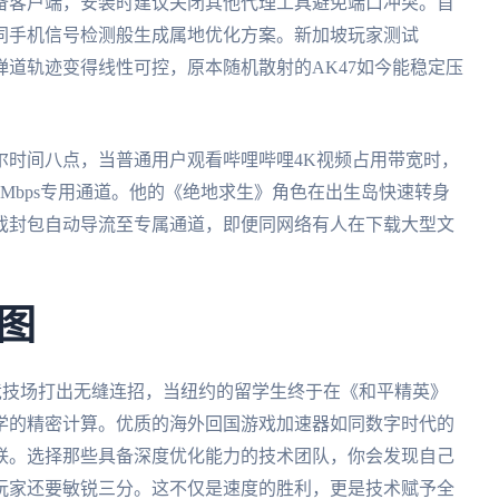
备客户端，安装时建议关闭其他代理工具避免端口冲突。首
同手机信号检测般生成属地优化方案。新加坡玩家测试
弹道轨迹变得线性可控，原本随机散射的AK47如今能稳定压
尔时间八点，当普通用户观看哔哩哔哩4K视频占用带宽时，
0Mbps专用通道。他的《绝地求生》角色在出生岛快速转身
戏封包自动导流至专属通道，即便同网络有人在下载大型文
图
》竞技场打出无缝连招，当纽约的留学生终于在《和平精英》
学的精密计算。优质的海外回国游戏加速器如同数字时代的
联。选择那些具备深度优化能力的技术团队，你会发现自己
玩家还要敏锐三分。这不仅是速度的胜利，更是技术赋予全