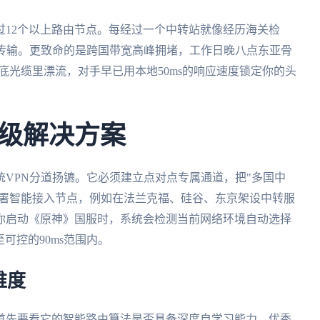
过12个以上路由节点。每经过一个中转站就像经历海关检
合传输。更致命的是跨国带宽高峰拥堵，工作日晚八点东亚骨
底光缆里漂流，对手早已用本地50ms的响应速度锁定你的头
级解决方案
统VPN分道扬镳。它必须建立点对点专属通道，把"多国中
部署智能接入节点，例如在法兰克福、硅谷、东京架设中转服
你启动《原神》国服时，系统会检测当前网络环境自动选择
至可控的90ms范围内。
维度
首先要看它的智能路由算法是否具备深度自学习能力。优秀