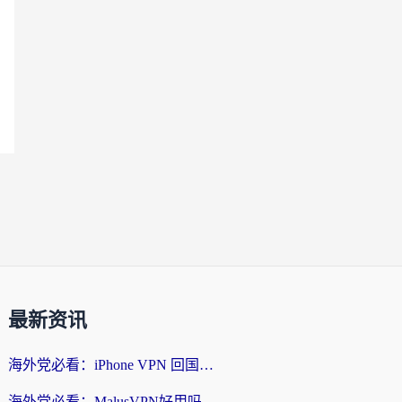
最新资讯
海外党必看：iPhone VPN 回国怎么选？一篇搞定无缝访问国内资源
海外党必看：MalusVPN好用吗？和畅游VPN对比哪个回国效果更好？附穿梭飞鱼神龟真实体验