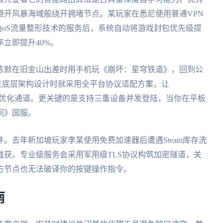
避开风暴海域般绕开拥堵节点。某玩家在悉尼使用普通VPN
oS流量整形技术的服务后，系统自动将游戏封包优先级提
立即提升40%。
陈默在旧金山出差时用手机玩《崩坏：星穹铁道》，回到公
在底层架构设计时就采用全平台协议适配方案，让
大系统共享同个优化通道。更关键的是支持三重设备并发登陆，当你在平板
间》国服。
。去年新加坡玩家李某使用免费加速器后遭遇Steam库存洗
获。专业级服务会采用军用级TLS协议构筑加密隧道，关
方节点也无法破译你的按键操作指令。
南