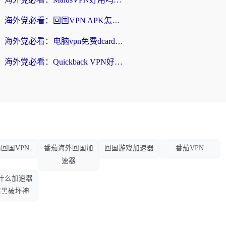
海外党必看：回国VPN APK怎么选？3步教你无缝刷国内剧玩国服
海外党必看：电脑vpn免费dcard真的靠谱吗？教你选对回国加速器无缝访问国内资源
海外党必看：Quickback VPN好用吗？和小黑牛VPN对比哪个回国效果更好？附真实体验+避坑指南
回国VPN
番茄海外回国加
回国游戏加速器
番茄VPN
速器
什么加速器
暗黑破坏神