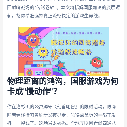
回巅峰战场的"传送卷轴"。本文将拆解国服加速的底层逻
辑，帮你精准选择真正流畅稳定的游戏生命线。
物理距离的鸿沟，国服游戏为何
卡成"慢动作"？
你在洛杉矶的公寓蹲守《幻兽帕鲁》的限时活动，眼睁
睁看着珍稀帕鲁刷新又被抓走，急得点鼠标的手都在发
抖——掉线了。这场景太熟悉。全球互联网看似四通八