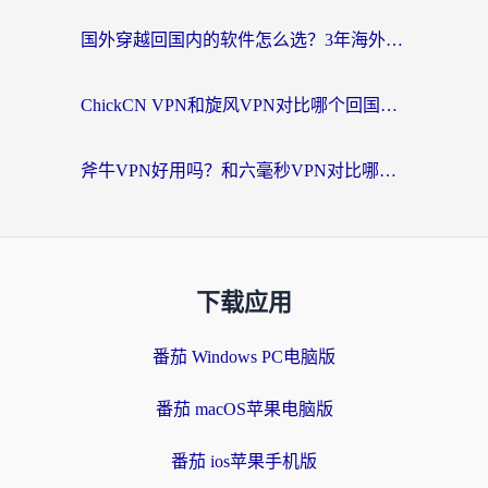
国外穿越回国内的软件怎么选？3年海外党亲测实用指南，告别地域限制
ChickCN VPN和旋风VPN对比哪个回国效果更好？海外党实测回国内网神器指南
斧牛VPN好用吗？和六毫秒VPN对比哪个回国效果更好？海外党亲测实用指南
下载应用
番茄 Windows PC电脑版
番茄 macOS苹果电脑版
番茄 ios苹果手机版