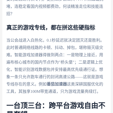
堵，连稳定看国内视频都费劲，何谈精准走位和技能连
招？
真正的游戏专线，都在拼这些硬指标
当公会战进入白热化，0.1秒延迟就决定团灭还是胜利。
此时普通网络线路的卡顿、抖动、掉包，堪称毁灭级灾
难。智能游戏加速器得做到两点：一是物理上接近，用
遍布核心城市的国内节点作为"桥头堡"；二是逻辑上优
化，智能识别游戏数据包并安排最高优先级通行证。想
象一条只允许跑车通行的封闭高速公路——这就是游戏
专线存在的意义。例如
番茄加速器
这类深耕国服优化的
工具，其独享100M带宽通道，只为游戏流量亮绿灯。
一台顶三台：跨平台游戏自由不