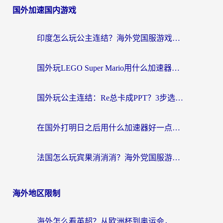
国外加速国内游戏
印度怎么玩公主连结？海外党国服游戏加速终极指南（附仙境传说RO重生细胞优化技巧）
国外玩LEGO Super Mario用什么加速器？2026海外玩家亲测有效指南
国外玩公主连结：Re总卡成PPT？3步选对加速器，畅玩国服无压力
在国外打明日之后用什么加速器好一点？海外玩家亲测有效的国服游戏加速指南
法国怎么玩宾果消消消？海外党国服游戏加速器终极指南（附漫威召唤与合成解决办法）
海外地区限制
海外怎么看英超？从欧洲杯到奥运会，一份让你不卡壳的中文解说观看指南