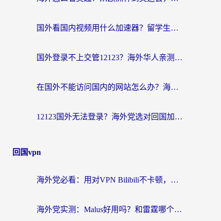
国外看国内视频用什么加速器？留学生和海外华人的实用指南
国外登录不上交管12123？海外华人亲测有效的回国加速器选择指南
在国外不能访问国内的网站怎么办？海外党必看的无缝回国上网指南
12123国外无法登录？海外党选对回国加速器，轻松解决国内资源访问难题
回国vpn
海外党必看：用对VPN Bilibili不卡顿，英国玩国内游戏也丝滑——2026回国加速器选择指南
海外党实测：Malus好用吗？和雷霆哪个好？+ 3款热门加速器深度对比