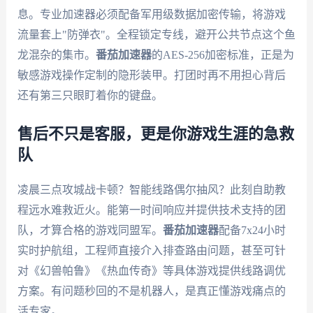
息。专业加速器必须配备军用级数据加密传输，将游戏
流量套上"防弹衣"。全程锁定专线，避开公共节点这个鱼
龙混杂的集市。
番茄加速器
的AES-256加密标准，正是为
敏感游戏操作定制的隐形装甲。打团时再不用担心背后
还有第三只眼盯着你的键盘。
售后不只是客服，更是你游戏生涯的急救
队
凌晨三点攻城战卡顿？智能线路偶尔抽风？此刻自助教
程远水难救近火。能第一时间响应并提供技术支持的团
队，才算合格的游戏同盟军。
番茄加速器
配备7x24小时
实时护航组，工程师直接介入排查路由问题，甚至可针
对《幻兽帕鲁》《热血传奇》等具体游戏提供线路调优
方案。有问题秒回的不是机器人，是真正懂游戏痛点的
活专家。