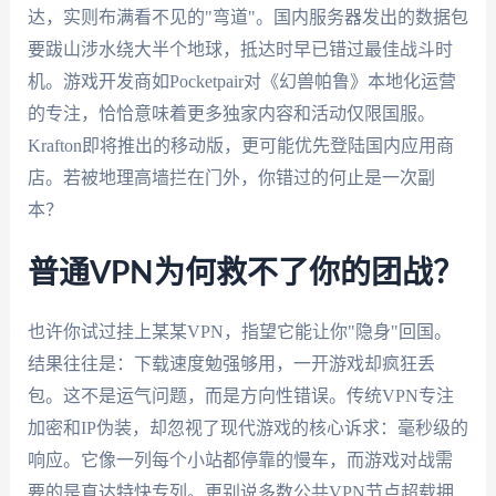
达，实则布满看不见的"弯道"。国内服务器发出的数据包
要跋山涉水绕大半个地球，抵达时早已错过最佳战斗时
机。游戏开发商如Pocketpair对《幻兽帕鲁》本地化运营
的专注，恰恰意味着更多独家内容和活动仅限国服。
Krafton即将推出的移动版，更可能优先登陆国内应用商
店。若被地理高墙拦在门外，你错过的何止是一次副
本？
普通VPN为何救不了你的团战？
也许你试过挂上某某VPN，指望它能让你"隐身"回国。
结果往往是：下载速度勉强够用，一开游戏却疯狂丢
包。这不是运气问题，而是方向性错误。传统VPN专注
加密和IP伪装，却忽视了现代游戏的核心诉求：毫秒级的
响应。它像一列每个小站都停靠的慢车，而游戏对战需
要的是直达特快专列。更别说多数公共VPN节点超载拥