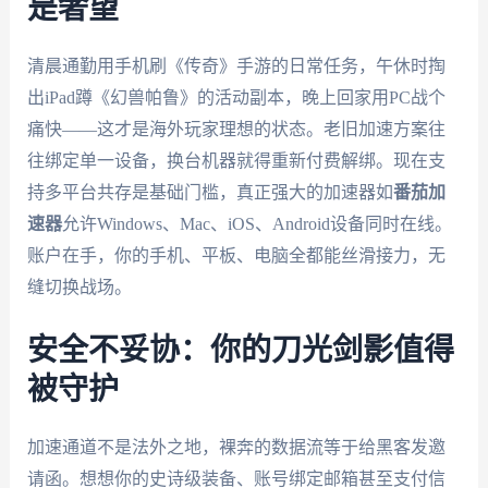
是奢望
清晨通勤用手机刷《传奇》手游的日常任务，午休时掏
出iPad蹲《幻兽帕鲁》的活动副本，晚上回家用PC战个
痛快——这才是海外玩家理想的状态。老旧加速方案往
往绑定单一设备，换台机器就得重新付费解绑。现在支
持多平台共存是基础门槛，真正强大的加速器如
番茄加
速器
允许Windows、Mac、iOS、Android设备同时在线。
账户在手，你的手机、平板、电脑全都能丝滑接力，无
缝切换战场。
安全不妥协：你的刀光剑影值得
被守护
加速通道不是法外之地，裸奔的数据流等于给黑客发邀
请函。想想你的史诗级装备、账号绑定邮箱甚至支付信