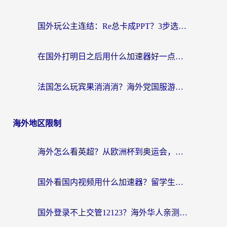
国外玩公主连结：Re总卡成PPT？3步选对加速器，畅玩国服无压力
在国外打明日之后用什么加速器好一点？海外玩家亲测有效的国服游戏加速指南
法国怎么玩宾果消消消？海外党国服游戏加速器终极指南（附漫威召唤与合成解决办法）
海外地区限制
海外怎么看英超？从欧洲杯到奥运会，一份让你不卡壳的中文解说观看指南
国外看国内视频用什么加速器？留学生和海外华人的实用指南
国外登录不上交管12123？海外华人亲测有效的回国加速器选择指南