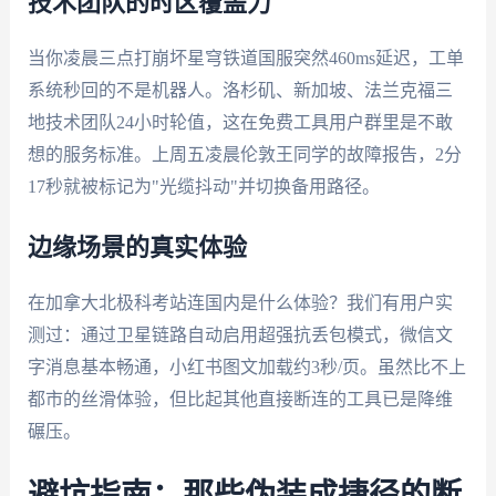
技术团队的时区覆盖力
当你凌晨三点打崩坏星穹铁道国服突然460ms延迟，工单
系统秒回的不是机器人。洛杉矶、新加坡、法兰克福三
地技术团队24小时轮值，这在免费工具用户群里是不敢
想的服务标准。上周五凌晨伦敦王同学的故障报告，2分
17秒就被标记为"光缆抖动"并切换备用路径。
边缘场景的真实体验
在加拿大北极科考站连国内是什么体验？我们有用户实
测过：通过卫星链路自动启用超强抗丢包模式，微信文
字消息基本畅通，小红书图文加载约3秒/页。虽然比不上
都市的丝滑体验，但比起其他直接断连的工具已是降维
碾压。
避坑指南：那些伪装成捷径的断