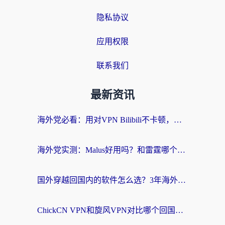
隐私协议
应用权限
联系我们
最新资讯
海外党必看：用对VPN Bilibili不卡顿，英国玩国内游戏也丝滑——2026回国加速器选择指南
海外党实测：Malus好用吗？和雷霆哪个好？+ 3款热门加速器深度对比
国外穿越回国内的软件怎么选？3年海外党亲测实用指南，告别地域限制
ChickCN VPN和旋风VPN对比哪个回国效果更好？海外党实测回国内网神器指南