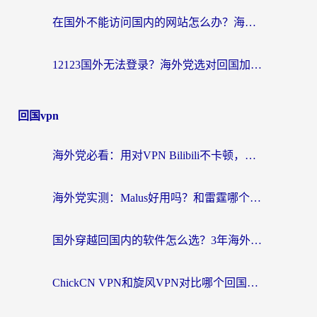
在国外不能访问国内的网站怎么办？海外党必看的无缝回国上网指南
12123国外无法登录？海外党选对回国加速器，轻松解决国内资源访问难题
回国vpn
海外党必看：用对VPN Bilibili不卡顿，英国玩国内游戏也丝滑——2026回国加速器选择指南
海外党实测：Malus好用吗？和雷霆哪个好？+ 3款热门加速器深度对比
国外穿越回国内的软件怎么选？3年海外党亲测实用指南，告别地域限制
ChickCN VPN和旋风VPN对比哪个回国效果更好？海外党实测回国内网神器指南