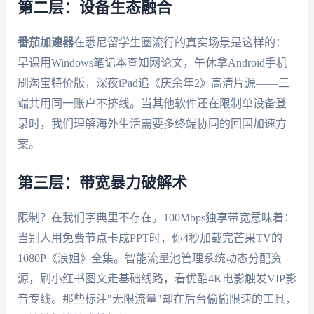
第二层：设备生态融合
番茄加速器
在悉尼留学生圈流行的真实场景是这样的：
早课用Windows笔记本查知网论文，午休拿Android手机
刷淘宝特价版，深夜iPad追《庆余年2》高清片源——三
端共用同一账户不挤线。当其他软件还在限制单设备登
录时，我们理解海外生活需要多终端协同的回国加速方
案。
第三层：带宽暴力破解术
限制？在我们字典里不存在。100Mbps独享带宽意味着：
当别人用免费节点卡成PPT时，你4秒加载完芒果TV的
1080P《浪姐》全集。智能流量池管理系统动态分配资
源，刷小红书图文走基础线路，看优酷4K电影触发VIP影
音专线。那些标注"无限流量"却在后台偷偷限速的工具，