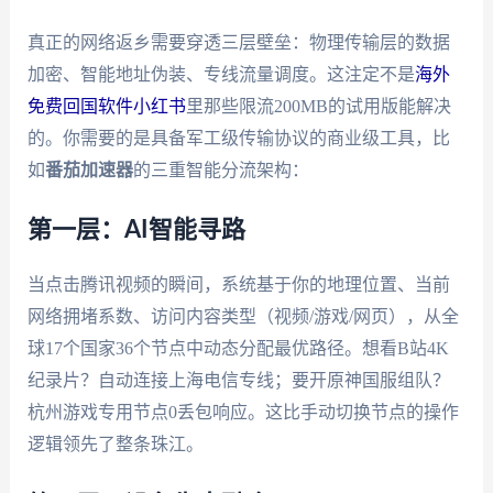
真正的网络返乡需要穿透三层壁垒：物理传输层的数据
加密、智能地址伪装、专线流量调度。这注定不是
海外
免费回国软件小红书
里那些限流200MB的试用版能解决
的。你需要的是具备军工级传输协议的商业级工具，比
如
番茄加速器
的三重智能分流架构：
第一层：AI智能寻路
当点击腾讯视频的瞬间，系统基于你的地理位置、当前
网络拥堵系数、访问内容类型（视频/游戏/网页），从全
球17个国家36个节点中动态分配最优路径。想看B站4K
纪录片？自动连接上海电信专线；要开原神国服组队？
杭州游戏专用节点0丢包响应。这比手动切换节点的操作
逻辑领先了整条珠江。