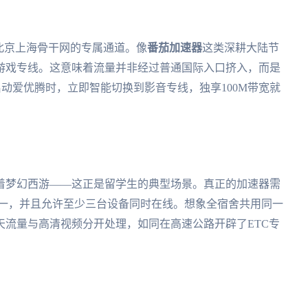
通北京上海骨干网的专属通道。像
番茄加速器
这类深耕大陆节
游戏专线。这意味着流量并非经过普通国际入口挤入，而是
启动爱优腾时，立即智能切换到影音专线，独享100M带宽就
着梦幻西游——这正是留学生的典型场景。真正的加速器需
现稳定如一，并且允许至少三台设备同时在线。想象全宿舍共用同一
天流量与高清视频分开处理，如同在高速公路开辟了ETC专