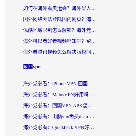
如何在海外看奥运会？海外华人必看的体育赛事直播终极指南
国外网络无法登陆国内网页？海外党必看：选对回国加速器实现无缝访问
优酷地域限制怎么解锁？海外党亲测有效的追剧自由指南
海外可以看好看视频吗知乎？留学生亲测有效的回国追剧解决方案
海外看腾讯视频怎么解决版权问题呢？3步让你轻松解锁国内影视自由
回国vpn
海外党必看：iPhone VPN 回国怎么选？一篇搞定无缝访问国内资源
海外党必看：MalusVPN好用吗？和畅游VPN对比哪个回国效果更好？附穿梭飞鱼神龟真实体验
海外党必看：回国VPN APK怎么选？3步教你无缝刷国内剧玩国服
海外党必看：电脑vpn免费dcard真的靠谱吗？教你选对回国加速器无缝访问国内资源
海外党必看：Quickback VPN好用吗？和小黑牛VPN对比哪个回国效果更好？附真实体验+避坑指南