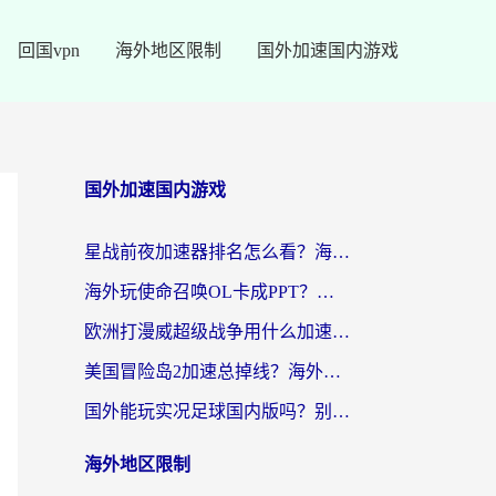
回国vpn
海外地区限制
国外加速国内游戏
国外加速国内游戏
星战前夜加速器排名怎么看？海外玩家国服游戏畅玩终极指南（附欧洲玩跑跑我的起源解决方案）
海外玩使命召唤OL卡成PPT？苹果用户必看：使命召唤OL国外加速器下载苹果版指南
欧洲打漫威超级战争用什么加速器？3个海外游戏卡顿问题一次解决（附实测推荐）
美国冒险岛2加速总掉线？海外玩家必看的国服游戏加速器选择指南
国外能玩实况足球国内版吗？别再卡成PPT！海外党国服游戏加速全攻略
海外地区限制