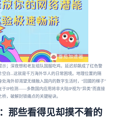
提示；深夜想和老友组队国服吃鸡，延迟却飙成了红色警
空白...这就是千万海外华人的日常困境。地理位置的隔
处海外却渴望无缝融入国内的数字生活时，“回國的梯子”
IP检测——多数国内应用将非大陆IP视为“异类”而直接
之桥，破解封锁痛点的关键秘诀。
：那些看得见却摸不着的