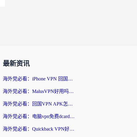
最新资讯
海外党必看：iPhone VPN 回国怎么选？一篇搞定无缝访问国内资源
海外党必看：MalusVPN好用吗？和畅游VPN对比哪个回国效果更好？附穿梭飞鱼神龟真实体验
海外党必看：回国VPN APK怎么选？3步教你无缝刷国内剧玩国服
海外党必看：电脑vpn免费dcard真的靠谱吗？教你选对回国加速器无缝访问国内资源
海外党必看：Quickback VPN好用吗？和小黑牛VPN对比哪个回国效果更好？附真实体验+避坑指南