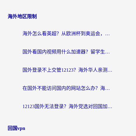
海外地区限制
海外怎么看英超？从欧洲杯到奥运会，一份让你不卡壳的中文解说观看指南
国外看国内视频用什么加速器？留学生和海外华人的实用指南
国外登录不上交管12123？海外华人亲测有效的回国加速器选择指南
在国外不能访问国内的网站怎么办？海外党必看的无缝回国上网指南
12123国外无法登录？海外党选对回国加速器，轻松解决国内资源访问难题
回国vpn