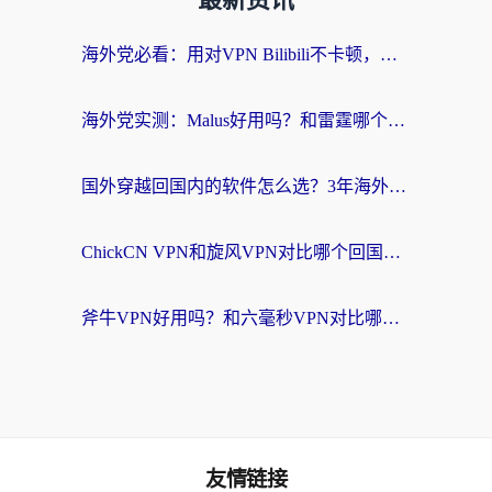
最新资讯
海外党必看：用对VPN Bilibili不卡顿，英国玩国内游戏也丝滑——2026回国加速器选择指南
海外党实测：Malus好用吗？和雷霆哪个好？+ 3款热门加速器深度对比
国外穿越回国内的软件怎么选？3年海外党亲测实用指南，告别地域限制
ChickCN VPN和旋风VPN对比哪个回国效果更好？海外党实测回国内网神器指南
斧牛VPN好用吗？和六毫秒VPN对比哪个回国效果更好？海外党亲测实用指南
友情链接