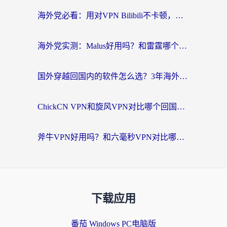
海外党必看：用对VPN Bilibili不卡顿，英国玩国内游戏也丝滑——2026回国加速器选择指南
海外党实测：Malus好用吗？和雷霆哪个好？+ 3款热门加速器深度对比
国外穿越回国内的软件怎么选？3年海外党亲测实用指南，告别地域限制
ChickCN VPN和旋风VPN对比哪个回国效果更好？海外党实测回国内网神器指南
斧牛VPN好用吗？和六毫秒VPN对比哪个回国效果更好？海外党亲测实用指南
下载应用
番茄 Windows PC电脑版