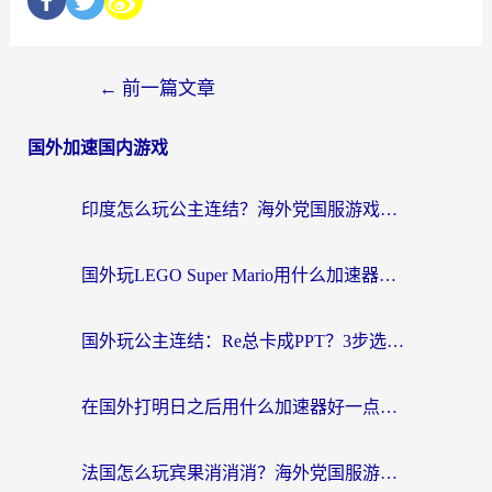
←
前一篇文章
国外加速国内游戏
印度怎么玩公主连结？海外党国服游戏加速终极指南（附仙境传说RO重生细胞优化技巧）
国外玩LEGO Super Mario用什么加速器？2026海外玩家亲测有效指南
国外玩公主连结：Re总卡成PPT？3步选对加速器，畅玩国服无压力
在国外打明日之后用什么加速器好一点？海外玩家亲测有效的国服游戏加速指南
法国怎么玩宾果消消消？海外党国服游戏加速器终极指南（附漫威召唤与合成解决办法）