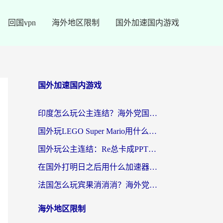
回国vpn
海外地区限制
国外加速国内游戏
国外加速国内游戏
印度怎么玩公主连结？海外党国服游戏加速终极指南（附仙境传说RO重生细胞优化技巧）
国外玩LEGO Super Mario用什么加速器？2026海外玩家亲测有效指南
国外玩公主连结：Re总卡成PPT？3步选对加速器，畅玩国服无压力
在国外打明日之后用什么加速器好一点？海外玩家亲测有效的国服游戏加速指南
法国怎么玩宾果消消消？海外党国服游戏加速器终极指南（附漫威召唤与合成解决办法）
海外地区限制