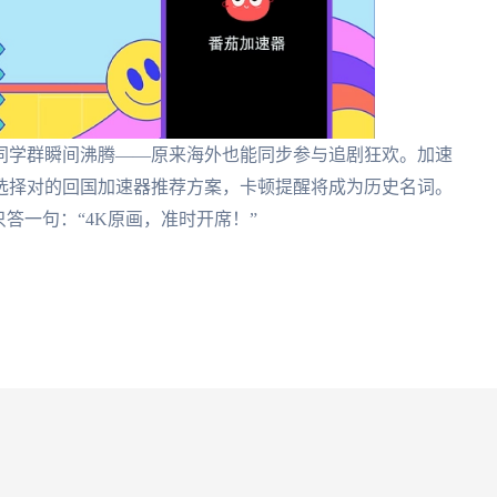
同学群瞬间沸腾——原来海外也能同步参与追剧狂欢。加速
选择对的回国加速器推荐方案，卡顿提醒将成为历史名词。
答一句：“4K原画，准时开席！”