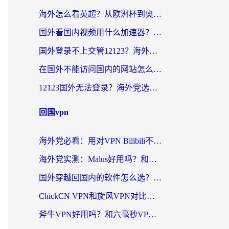
海外怎么看英超？从欧洲杯到奥运会，一份让你不卡壳的中文解说观看指南
国外看国内视频用什么加速器？留学生和海外华人的实用指南
国外登录不上交管12123？海外华人亲测有效的回国加速器选择指南
在国外不能访问国内的网站怎么办？海外党必看的无缝回国上网指南
12123国外无法登录？海外党选对回国加速器，轻松解决国内资源访问难题
回国vpn
海外党必看：用对VPN Bilibili不卡顿，英国玩国内游戏也丝滑——2026回国加速器选择指南
海外党实测：Malus好用吗？和雷霆哪个好？+ 3款热门加速器深度对比
国外穿越回国内的软件怎么选？3年海外党亲测实用指南，告别地域限制
ChickCN VPN和旋风VPN对比哪个回国效果更好？海外党实测回国内网神器指南
斧牛VPN好用吗？和六毫秒VPN对比哪个回国效果更好？海外党亲测实用指南