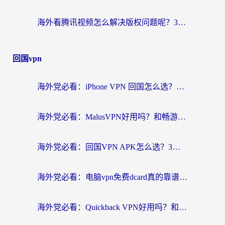
海外看腾讯视频怎么解决版权问题呢？3步让你轻松解锁国内影视自由
回国vpn
海外党必看：iPhone VPN 回国怎么选？一篇搞定无缝访问国内资源
海外党必看：MalusVPN好用吗？和畅游VPN对比哪个回国效果更好？附穿梭飞鱼神龟真实体验
海外党必看：回国VPN APK怎么选？3步教你无缝刷国内剧玩国服
海外党必看：电脑vpn免费dcard真的靠谱吗？教你选对回国加速器无缝访问国内资源
海外党必看：Quickback VPN好用吗？和小黑牛VPN对比哪个回国效果更好？附真实体验+避坑指南