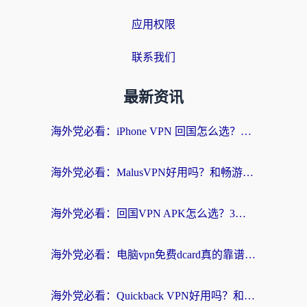
应用权限
联系我们
最新资讯
海外党必看：iPhone VPN 回国怎么选？一篇搞定无缝访问国内资源
海外党必看：MalusVPN好用吗？和畅游VPN对比哪个回国效果更好？附穿梭飞鱼神龟真实体验
海外党必看：回国VPN APK怎么选？3步教你无缝刷国内剧玩国服
海外党必看：电脑vpn免费dcard真的靠谱吗？教你选对回国加速器无缝访问国内资源
海外党必看：Quickback VPN好用吗？和小黑牛VPN对比哪个回国效果更好？附真实体验+避坑指南