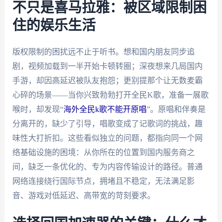
不只是喜马拉雅：被区域限制困
住的娱乐生活
版权限制的困扰远不止于听书。想和国内朋友同步追
剧，视频加载到一半开始卡顿转圈；深夜想来几局国内
手游，却因高延迟被队友抱怨；更别提那个让无数麦霸
心碎的场景——当你兴致勃勃打开全民K歌，准备一展歌
喉时，却发现“
海外全民k歌不能开原唱
”。原唱和伴奏是
分离开的，缺少了引导，唱歌变成了记歌词的挑战，趣
味性大打折扣。这些看似独立的问题，都指向同一个网
络基础设施的困境：从你所在的位置到国内服务商之
间，缺乏一条优化的、专为内容传输设计的路径。普通
网络连接绕行国际节点，拥堵且不稳定，无法满足影
音、游戏对低延迟、高带宽的苛刻要求。