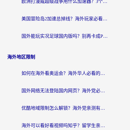
欧洲打漫威超级战争用什么加速器？3个海外游戏卡顿问题一次解决（附实测推荐）
美国冒险岛2加速总掉线？海外玩家必看的国服游戏加速器选择指南
国外能玩实况足球国内版吗？别再卡成PPT！海外党国服游戏加速全攻略
海外地区限制
如何在海外看奥运会？海外华人必看的体育赛事直播终极指南
国外网络无法登陆国内网页？海外党必看：选对回国加速器实现无缝访问
优酷地域限制怎么解锁？海外党亲测有效的追剧自由指南
海外可以看好看视频吗知乎？留学生亲测有效的回国追剧解决方案