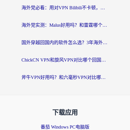
海外党必看：用对VPN Bilibili不卡顿，英国玩国内游戏也丝滑——2026回国加速器选择指南
海外党实测：Malus好用吗？和雷霆哪个好？+ 3款热门加速器深度对比
国外穿越回国内的软件怎么选？3年海外党亲测实用指南，告别地域限制
ChickCN VPN和旋风VPN对比哪个回国效果更好？海外党实测回国内网神器指南
斧牛VPN好用吗？和六毫秒VPN对比哪个回国效果更好？海外党亲测实用指南
下载应用
番茄 Windows PC电脑版