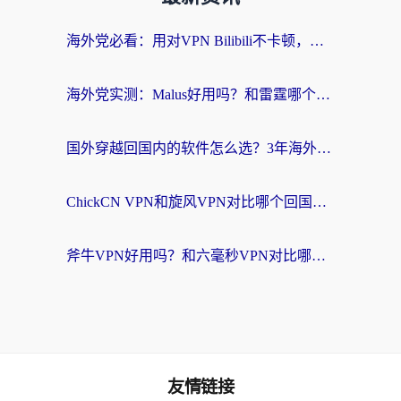
海外党必看：用对VPN Bilibili不卡顿，英国玩国内游戏也丝滑——2026回国加速器选择指南
海外党实测：Malus好用吗？和雷霆哪个好？+ 3款热门加速器深度对比
国外穿越回国内的软件怎么选？3年海外党亲测实用指南，告别地域限制
ChickCN VPN和旋风VPN对比哪个回国效果更好？海外党实测回国内网神器指南
斧牛VPN好用吗？和六毫秒VPN对比哪个回国效果更好？海外党亲测实用指南
友情链接