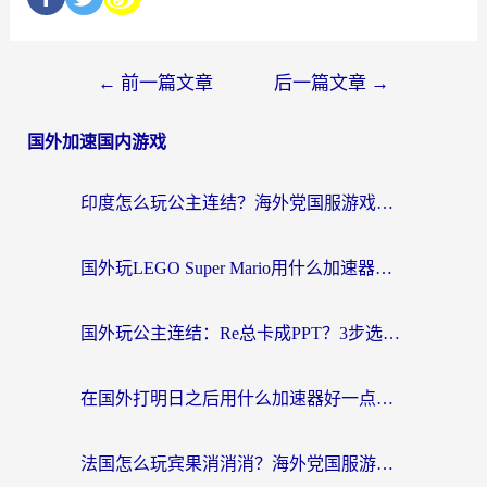
←
前一篇文章
后一篇文章
→
国外加速国内游戏
印度怎么玩公主连结？海外党国服游戏加速终极指南（附仙境传说RO重生细胞优化技巧）
国外玩LEGO Super Mario用什么加速器？2026海外玩家亲测有效指南
国外玩公主连结：Re总卡成PPT？3步选对加速器，畅玩国服无压力
在国外打明日之后用什么加速器好一点？海外玩家亲测有效的国服游戏加速指南
法国怎么玩宾果消消消？海外党国服游戏加速器终极指南（附漫威召唤与合成解决办法）