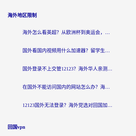
海外地区限制
海外怎么看英超？从欧洲杯到奥运会，一份让你不卡壳的中文解说观看指南
国外看国内视频用什么加速器？留学生和海外华人的实用指南
国外登录不上交管12123？海外华人亲测有效的回国加速器选择指南
在国外不能访问国内的网站怎么办？海外党必看的无缝回国上网指南
12123国外无法登录？海外党选对回国加速器，轻松解决国内资源访问难题
回国vpn