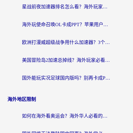
星战前夜加速器排名怎么看？海外玩家国服游戏畅玩终极指南（附欧洲玩跑跑我的起源解决方案）
海外玩使命召唤OL卡成PPT？苹果用户必看：使命召唤OL国外加速器下载苹果版指南
欧洲打漫威超级战争用什么加速器？3个海外游戏卡顿问题一次解决（附实测推荐）
美国冒险岛2加速总掉线？海外玩家必看的国服游戏加速器选择指南
国外能玩实况足球国内版吗？别再卡成PPT！海外党国服游戏加速全攻略
海外地区限制
如何在海外看奥运会？海外华人必看的体育赛事直播终极指南