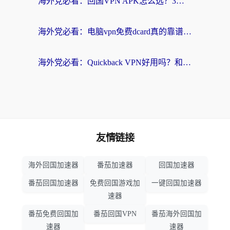
海外党必看：回国VPN APK怎么选？3步教你无缝刷国内剧玩国服
海外党必看：电脑vpn免费dcard真的靠谱吗？教你选对回国加速器无缝访问国内资源
海外党必看：Quickback VPN好用吗？和小黑牛VPN对比哪个回国效果更好？附真实体验+避坑指南
友情链接
海外回国加速器
番茄加速器
回国加速器
番茄回国加速器
免费回国游戏加
一键回国加速器
速器
番茄免费回国加
番茄回国VPN
番茄海外回国加
速器
速器