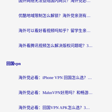
国外网络无法登陆国内网页？海外党必看：选对回国加速器实现无缝访问
优酷地域限制怎么解锁？海外党亲测有效的追剧自由指南
海外可以看好看视频吗知乎？留学生亲测有效的回国追剧解决方案
海外看腾讯视频怎么解决版权问题呢？3步让你轻松解锁国内影视自由
回国vpn
海外党必看：iPhone VPN 回国怎么选？一篇搞定无缝访问国内资源
海外党必看：MalusVPN好用吗？和畅游VPN对比哪个回国效果更好？附穿梭飞鱼神龟真实体验
海外党必看：回国VPN APK怎么选？3步教你无缝刷国内剧玩国服