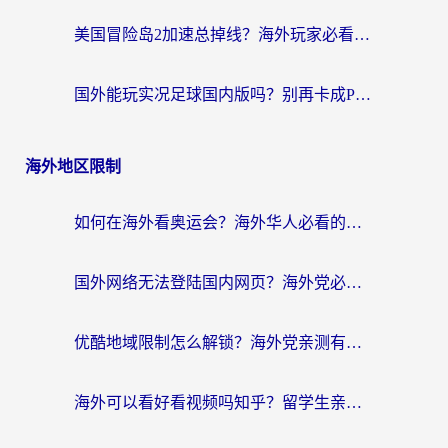
美国冒险岛2加速总掉线？海外玩家必看的国服游戏加速器选择指南
国外能玩实况足球国内版吗？别再卡成PPT！海外党国服游戏加速全攻略
海外地区限制
如何在海外看奥运会？海外华人必看的体育赛事直播终极指南
国外网络无法登陆国内网页？海外党必看：选对回国加速器实现无缝访问
优酷地域限制怎么解锁？海外党亲测有效的追剧自由指南
海外可以看好看视频吗知乎？留学生亲测有效的回国追剧解决方案