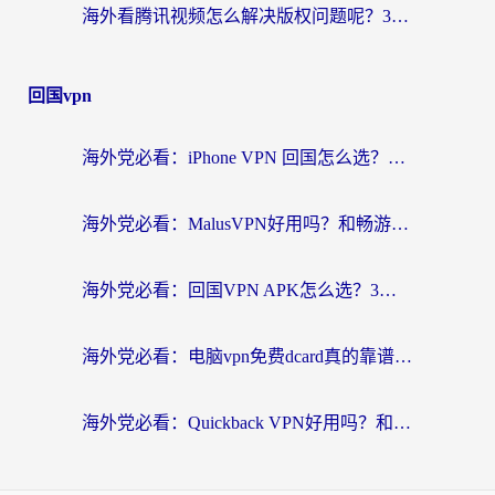
海外看腾讯视频怎么解决版权问题呢？3步让你轻松解锁国内影视自由
回国vpn
海外党必看：iPhone VPN 回国怎么选？一篇搞定无缝访问国内资源
海外党必看：MalusVPN好用吗？和畅游VPN对比哪个回国效果更好？附穿梭飞鱼神龟真实体验
海外党必看：回国VPN APK怎么选？3步教你无缝刷国内剧玩国服
海外党必看：电脑vpn免费dcard真的靠谱吗？教你选对回国加速器无缝访问国内资源
海外党必看：Quickback VPN好用吗？和小黑牛VPN对比哪个回国效果更好？附真实体验+避坑指南