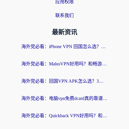
应用权限
联系我们
最新资讯
海外党必看：iPhone VPN 回国怎么选？一篇搞定无缝访问国内资源
海外党必看：MalusVPN好用吗？和畅游VPN对比哪个回国效果更好？附穿梭飞鱼神龟真实体验
海外党必看：回国VPN APK怎么选？3步教你无缝刷国内剧玩国服
海外党必看：电脑vpn免费dcard真的靠谱吗？教你选对回国加速器无缝访问国内资源
海外党必看：Quickback VPN好用吗？和小黑牛VPN对比哪个回国效果更好？附真实体验+避坑指南