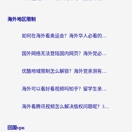
海外地区限制
如何在海外看奥运会？海外华人必看的体育赛事直播终极指南
国外网络无法登陆国内网页？海外党必看：选对回国加速器实现无缝访问
优酷地域限制怎么解锁？海外党亲测有效的追剧自由指南
海外可以看好看视频吗知乎？留学生亲测有效的回国追剧解决方案
海外看腾讯视频怎么解决版权问题呢？3步让你轻松解锁国内影视自由
回国vpn