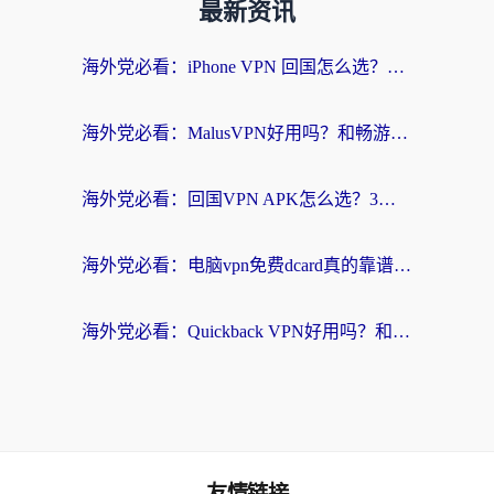
最新资讯
海外党必看：iPhone VPN 回国怎么选？一篇搞定无缝访问国内资源
海外党必看：MalusVPN好用吗？和畅游VPN对比哪个回国效果更好？附穿梭飞鱼神龟真实体验
海外党必看：回国VPN APK怎么选？3步教你无缝刷国内剧玩国服
海外党必看：电脑vpn免费dcard真的靠谱吗？教你选对回国加速器无缝访问国内资源
海外党必看：Quickback VPN好用吗？和小黑牛VPN对比哪个回国效果更好？附真实体验+避坑指南