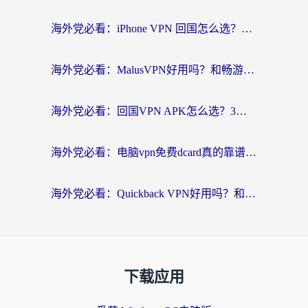
海外党必看：iPhone VPN 回国怎么选？一篇搞定无缝访问国内资源
海外党必看：MalusVPN好用吗？和畅游VPN对比哪个回国效果更好？附穿梭飞鱼神龟真实体验
海外党必看：回国VPN APK怎么选？3步教你无缝刷国内剧玩国服
海外党必看：电脑vpn免费dcard真的靠谱吗？教你选对回国加速器无缝访问国内资源
海外党必看：Quickback VPN好用吗？和小黑牛VPN对比哪个回国效果更好？附真实体验+避坑指南
下载应用