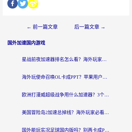
←
前一篇文章
后一篇文章
→
国外加速国内游戏
星战前夜加速器排名怎么看？海外玩家国服游戏畅玩终极指南（附欧洲玩跑跑我的起源解决方案）
海外玩使命召唤OL卡成PPT？苹果用户必看：使命召唤OL国外加速器下载苹果版指南
欧洲打漫威超级战争用什么加速器？3个海外游戏卡顿问题一次解决（附实测推荐）
美国冒险岛2加速总掉线？海外玩家必看的国服游戏加速器选择指南
国外能玩实况足球国内版吗？别再卡成PPT！海外党国服游戏加速全攻略