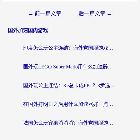
←
前一篇文章
后一篇文章
→
国外加速国内游戏
印度怎么玩公主连结？海外党国服游戏加速终极指南（附仙境传说RO重生细胞优化技巧）
国外玩LEGO Super Mario用什么加速器？2026海外玩家亲测有效指南
国外玩公主连结：Re总卡成PPT？3步选对加速器，畅玩国服无压力
在国外打明日之后用什么加速器好一点？海外玩家亲测有效的国服游戏加速指南
法国怎么玩宾果消消消？海外党国服游戏加速器终极指南（附漫威召唤与合成解决办法）