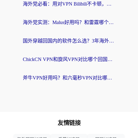
海外党必看：用对VPN Bilibili不卡顿，英国玩国内游戏也丝滑——2026回国加速器选择指南
海外党实测：Malus好用吗？和雷霆哪个好？+ 3款热门加速器深度对比
国外穿越回国内的软件怎么选？3年海外党亲测实用指南，告别地域限制
ChickCN VPN和旋风VPN对比哪个回国效果更好？海外党实测回国内网神器指南
斧牛VPN好用吗？和六毫秒VPN对比哪个回国效果更好？海外党亲测实用指南
友情链接