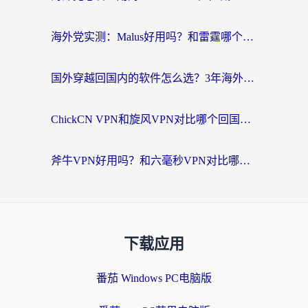
海外党实测：Malus好用吗？和雷霆哪个好？+ 3款热门加速器深度对比
国外穿越回国内的软件怎么选？3年海外党亲测实用指南，告别地域限制
ChickCN VPN和旋风VPN对比哪个回国效果更好？海外党实测回国内网神器指南
斧牛VPN好用吗？和六毫秒VPN对比哪个回国效果更好？海外党亲测实用指南
下载应用
番茄 Windows PC电脑版