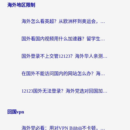
海外地区限制
海外怎么看英超？从欧洲杯到奥运会，一份让你不卡壳的中文解说观看指南
国外看国内视频用什么加速器？留学生和海外华人的实用指南
国外登录不上交管12123？海外华人亲测有效的回国加速器选择指南
在国外不能访问国内的网站怎么办？海外党必看的无缝回国上网指南
12123国外无法登录？海外党选对回国加速器，轻松解决国内资源访问难题
回国vpn
海外党必看：用对VPN Bilibili不卡顿，英国玩国内游戏也丝滑——2026回国加速器选择指南