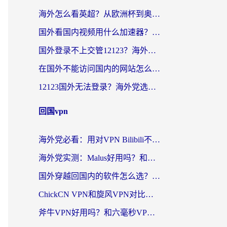
海外怎么看英超？从欧洲杯到奥运会，一份让你不卡壳的中文解说观看指南
国外看国内视频用什么加速器？留学生和海外华人的实用指南
国外登录不上交管12123？海外华人亲测有效的回国加速器选择指南
在国外不能访问国内的网站怎么办？海外党必看的无缝回国上网指南
12123国外无法登录？海外党选对回国加速器，轻松解决国内资源访问难题
回国vpn
海外党必看：用对VPN Bilibili不卡顿，英国玩国内游戏也丝滑——2026回国加速器选择指南
海外党实测：Malus好用吗？和雷霆哪个好？+ 3款热门加速器深度对比
国外穿越回国内的软件怎么选？3年海外党亲测实用指南，告别地域限制
ChickCN VPN和旋风VPN对比哪个回国效果更好？海外党实测回国内网神器指南
斧牛VPN好用吗？和六毫秒VPN对比哪个回国效果更好？海外党亲测实用指南