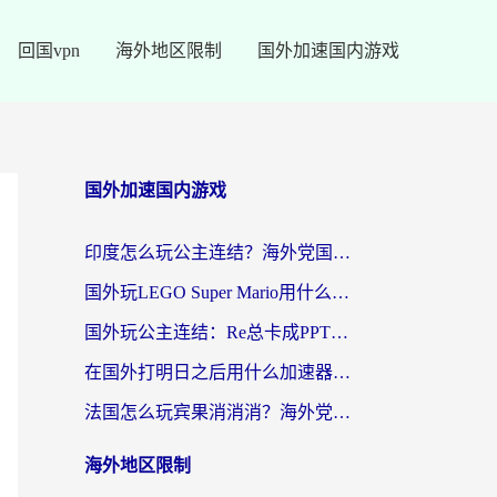
回国vpn
海外地区限制
国外加速国内游戏
国外加速国内游戏
印度怎么玩公主连结？海外党国服游戏加速终极指南（附仙境传说RO重生细胞优化技巧）
国外玩LEGO Super Mario用什么加速器？2026海外玩家亲测有效指南
国外玩公主连结：Re总卡成PPT？3步选对加速器，畅玩国服无压力
在国外打明日之后用什么加速器好一点？海外玩家亲测有效的国服游戏加速指南
法国怎么玩宾果消消消？海外党国服游戏加速器终极指南（附漫威召唤与合成解决办法）
海外地区限制