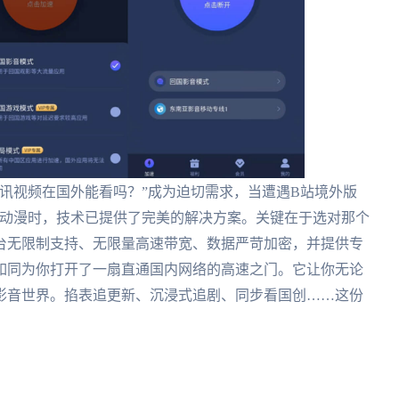
讯视频在国外能看吗？”成为迫切需求，当遭遇B站境外版
内动漫时，技术已提供了完美的解决方案。关键在于选对那个
台无限制支持、无限量高速带宽、数据严苛加密，并提供专
如同为你打开了一扇直通国内网络的高速之门。它让你无论
影音世界。掐表追更新、沉浸式追剧、同步看国创……这份