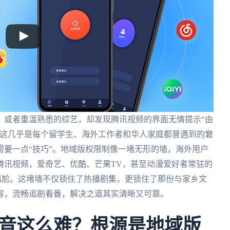
，或者重温熟悉的综艺，却发现腾讯视频的界面无情提示“由
。这几乎是每个留学生、海外工作者和华人家庭都曾遇到的窘
要一点“技巧”。地域版权限制像一堵无形的墙，海外用户
腾讯视频，爱奇艺、优酷、芒果TV，甚至动漫爱好者常驻的
尴尬。这堵墙不仅锁住了热播剧集，更锁住了那份与家乡文
容，流畅追剧看番，解决之道其实清晰又可靠。
音这么难？根源是地域版