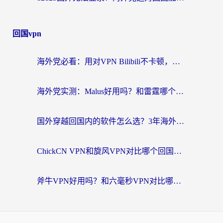
回国vpn
海外党必看：用对VPN Bilibili不卡顿，英国玩国内游戏也丝滑——2026回国加速器选择指南
海外党实测：Malus好用吗？和雷霆哪个好？+ 3款热门加速器深度对比
国外穿越回国内的软件怎么选？3年海外党亲测实用指南，告别地域限制
ChickCN VPN和旋风VPN对比哪个回国效果更好？海外党实测回国内网神器指南
斧牛VPN好用吗？和六毫秒VPN对比哪个回国效果更好？海外党亲测实用指南