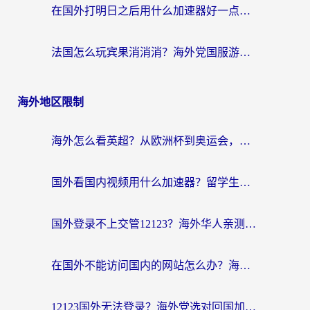
在国外打明日之后用什么加速器好一点？海外玩家亲测有效的国服游戏加速指南
法国怎么玩宾果消消消？海外党国服游戏加速器终极指南（附漫威召唤与合成解决办法）
海外地区限制
海外怎么看英超？从欧洲杯到奥运会，一份让你不卡壳的中文解说观看指南
国外看国内视频用什么加速器？留学生和海外华人的实用指南
国外登录不上交管12123？海外华人亲测有效的回国加速器选择指南
在国外不能访问国内的网站怎么办？海外党必看的无缝回国上网指南
12123国外无法登录？海外党选对回国加速器，轻松解决国内资源访问难题