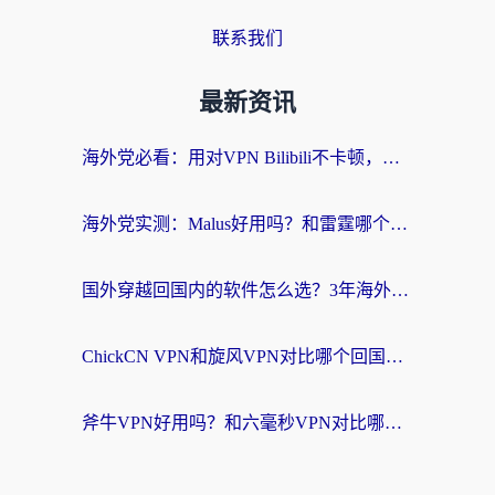
联系我们
最新资讯
海外党必看：用对VPN Bilibili不卡顿，英国玩国内游戏也丝滑——2026回国加速器选择指南
海外党实测：Malus好用吗？和雷霆哪个好？+ 3款热门加速器深度对比
国外穿越回国内的软件怎么选？3年海外党亲测实用指南，告别地域限制
ChickCN VPN和旋风VPN对比哪个回国效果更好？海外党实测回国内网神器指南
斧牛VPN好用吗？和六毫秒VPN对比哪个回国效果更好？海外党亲测实用指南