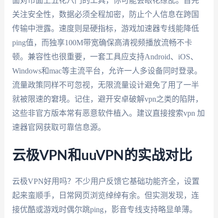
面对市面上五花八门的工具，你可能会眼花缭乱。首先
关注安全性，数据必须全程加密，防止个人信息在跨国
传输中泄露。速度则是硬指标，游戏加速器专线能降低
ping值，而独享100M带宽确保高清视频播放流畅不卡
顿。兼容性也很重要，一套工具应支持Android、iOS、
Windows和mac等主流平台，允许一人多设备同时登录。
流量政策同样不可忽视，无限流量设计避免了用了一半
就被限速的窘境。记住，避开安卓破解vpn之类的陷阱，
这些非官方版本常有恶意软件植入。建议直接搜索vpn 加
速器官网获取可靠信息源。
云极VPN和uuVPN的实战对比
云极VPN好用吗？不少用户反馈它基础功能齐全，设置
起来蛮顺手，日常网页浏览绰绰有余。但实测发现，连
接优酷或游戏时偶尔跳ping，影音专线支持略显单薄。