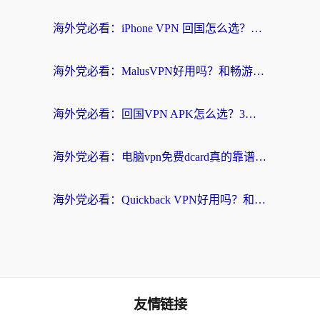
海外党必看：iPhone VPN 回国怎么选？一篇搞定无缝访问国内资源
海外党必看：MalusVPN好用吗？和畅游VPN对比哪个回国效果更好？附穿梭飞鱼神龟真实体验
海外党必看：回国VPN APK怎么选？3步教你无缝刷国内剧玩国服
海外党必看：电脑vpn免费dcard真的靠谱吗？教你选对回国加速器无缝访问国内资源
海外党必看：Quickback VPN好用吗？和小黑牛VPN对比哪个回国效果更好？附真实体验+避坑指南
友情链接