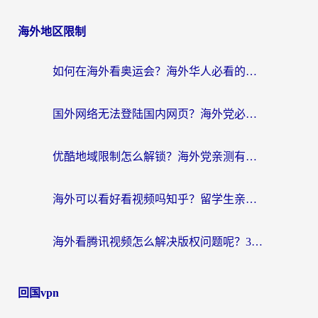
海外地区限制
如何在海外看奥运会？海外华人必看的体育赛事直播终极指南
国外网络无法登陆国内网页？海外党必看：选对回国加速器实现无缝访问
优酷地域限制怎么解锁？海外党亲测有效的追剧自由指南
海外可以看好看视频吗知乎？留学生亲测有效的回国追剧解决方案
海外看腾讯视频怎么解决版权问题呢？3步让你轻松解锁国内影视自由
回国vpn