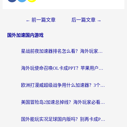
←
前一篇文章
后一篇文章
→
国外加速国内游戏
星战前夜加速器排名怎么看？海外玩家国服游戏畅玩终极指南（附欧洲玩跑跑我的起源解决方案）
海外玩使命召唤OL卡成PPT？苹果用户必看：使命召唤OL国外加速器下载苹果版指南
欧洲打漫威超级战争用什么加速器？3个海外游戏卡顿问题一次解决（附实测推荐）
美国冒险岛2加速总掉线？海外玩家必看的国服游戏加速器选择指南
国外能玩实况足球国内版吗？别再卡成PPT！海外党国服游戏加速全攻略