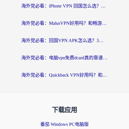
海外党必看：iPhone VPN 回国怎么选？一篇搞定无缝访问国内资源
海外党必看：MalusVPN好用吗？和畅游VPN对比哪个回国效果更好？附穿梭飞鱼神龟真实体验
海外党必看：回国VPN APK怎么选？3步教你无缝刷国内剧玩国服
海外党必看：电脑vpn免费dcard真的靠谱吗？教你选对回国加速器无缝访问国内资源
海外党必看：Quickback VPN好用吗？和小黑牛VPN对比哪个回国效果更好？附真实体验+避坑指南
下载应用
番茄 Windows PC电脑版