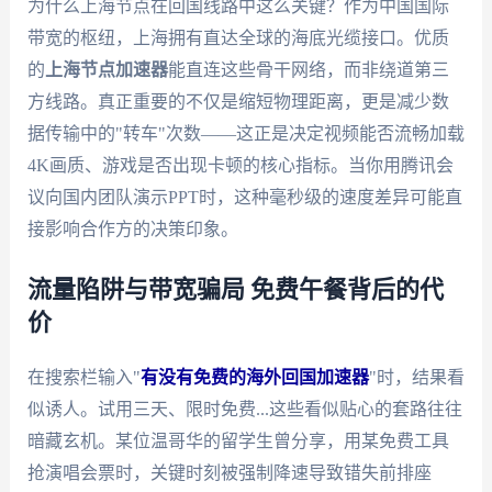
为什么上海节点在回国线路中这么关键？作为中国国际
带宽的枢纽，上海拥有直达全球的海底光缆接口。优质
的
上海节点加速器
能直连这些骨干网络，而非绕道第三
方线路。真正重要的不仅是缩短物理距离，更是减少数
据传输中的"转车"次数——这正是决定视频能否流畅加载
4K画质、游戏是否出现卡顿的核心指标。当你用腾讯会
议向国内团队演示PPT时，这种毫秒级的速度差异可能直
接影响合作方的决策印象。
流量陷阱与带宽骗局 免费午餐背后的代
价
在搜索栏输入"
有没有免费的海外回国加速器
"时，结果看
似诱人。试用三天、限时免费...这些看似贴心的套路往往
暗藏玄机。某位温哥华的留学生曾分享，用某免费工具
抢演唱会票时，关键时刻被强制降速导致错失前排座