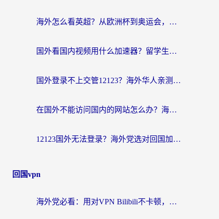
海外怎么看英超？从欧洲杯到奥运会，一份让你不卡壳的中文解说观看指南
国外看国内视频用什么加速器？留学生和海外华人的实用指南
国外登录不上交管12123？海外华人亲测有效的回国加速器选择指南
在国外不能访问国内的网站怎么办？海外党必看的无缝回国上网指南
12123国外无法登录？海外党选对回国加速器，轻松解决国内资源访问难题
回国vpn
海外党必看：用对VPN Bilibili不卡顿，英国玩国内游戏也丝滑——2026回国加速器选择指南