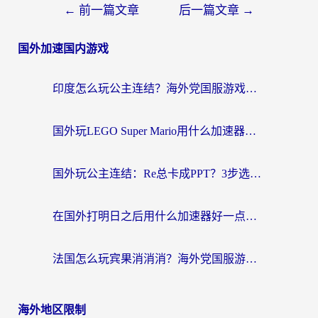
←
前一篇文章
后一篇文章
→
国外加速国内游戏
印度怎么玩公主连结？海外党国服游戏加速终极指南（附仙境传说RO重生细胞优化技巧）
国外玩LEGO Super Mario用什么加速器？2026海外玩家亲测有效指南
国外玩公主连结：Re总卡成PPT？3步选对加速器，畅玩国服无压力
在国外打明日之后用什么加速器好一点？海外玩家亲测有效的国服游戏加速指南
法国怎么玩宾果消消消？海外党国服游戏加速器终极指南（附漫威召唤与合成解决办法）
海外地区限制