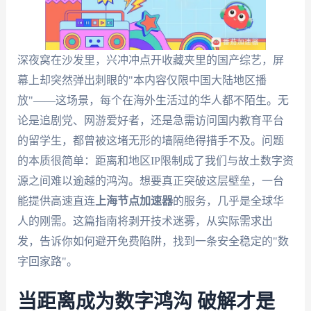
深夜窝在沙发里，兴冲冲点开收藏夹里的国产综艺，屏
幕上却突然弹出刺眼的"本内容仅限中国大陆地区播
放"——这场景，每个在海外生活过的华人都不陌生。无
论是追剧党、网游爱好者，还是急需访问国内教育平台
的留学生，都曾被这堵无形的墙隔绝得措手不及。问题
的本质很简单：距离和地区IP限制成了我们与故土数字资
源之间难以逾越的鸿沟。想要真正突破这层壁垒，一台
能提供高速直连
上海节点加速器
的服务，几乎是全球华
人的刚需。这篇指南将剥开技术迷雾，从实际需求出
发，告诉你如何避开免费陷阱，找到一条安全稳定的"数
字回家路"。
当距离成为数字鸿沟 破解才是