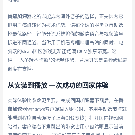
番茄加速器
之所以能成为海外游子的选择，正是因为它
把用户痛点转化为技术优势。遍布全球的服务器自动选
择最优路径，智能分流系统将你的微信语音与视频流量
拆进不同通道。当你用手机看哔哩哔哩高清的同时，电
脑端的steam国区游戏更新能跑满100M独享带宽。这
种"一人多端不卡顿"的流畅体验，背后其实是毫秒级线路
调度在支撑。
从安装到播放 一次成功的回家体验
实际体验比参数更重要。完成
回国加速器下载
后，在
番
茄加速器
Windows客户端输入账号时，不用手动选节点就
能看到程序自动连接了上海CN2专线；打开国内视频网
站时，客户端右下角跳出的带宽占用小窗清晰显示当前