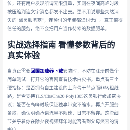
位；还有用户发现所谓无限流量，实则在夜间高峰时段
被压缩到连文字消息都发不出去。更不用说那些突然消
失的"幽灵服务商"，连预付的年费都追讨无门。真正值得
信任的服务，绝不会把用户当作待宰的数据肥羊。
实战选择指南 看懂参数背后的
真实体验
当真正需要
回国加速器下载
安装时，不妨在注册前做个
简单测试：打开它的官网查看技术白皮书。重点看三个
硬指标：是否拥有自主建设的上海骨干节点而非转租线
路；是否支持TLS/ChaCha20-Poly1305这类银行级加密协
议；能否在高峰时段保证独享带宽不缩水。再点开服务
条款，确认明确承诺流量不限速、日志不留存。这些细
节关乎着你在除夕夜视频拜年时能否看到父母笑容的清
晰度。