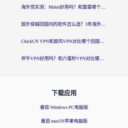
海外党实测：Malus好用吗？和雷霆哪个好？+ 3款热门加速器深度对比
国外穿越回国内的软件怎么选？3年海外党亲测实用指南，告别地域限制
ChickCN VPN和旋风VPN对比哪个回国效果更好？海外党实测回国内网神器指南
斧牛VPN好用吗？和六毫秒VPN对比哪个回国效果更好？海外党亲测实用指南
下载应用
番茄 Windows PC电脑版
番茄 macOS苹果电脑版