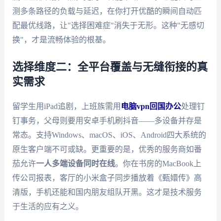
测多条路径的负载与延迟，在你打开优酷的瞬间自动匹
配最优线路，让"选择困难症"消失于无形。这种"无感切
换"，才是流畅体验的根基。
选择维度二：全平台覆盖与无缝衔接的真
实需求
留学生用iPad追剧，上班族需用
电脑vpn回国办公
处理钉
钉事务，父母则要用安卓手机刷抖音——多设备并存是
常态。支持Windows、macOS、iOS、Android四大系统的
原生客户端不可或缺。更重要的是，优秀的服务商如番
茄允许
一人多端设备同时在线
。你在书房的MacBook上
传公司报表，客厅的小米盒子同步播放着《甄嬛传》高
清版，手机还能和国内朋友组队开黑。这才是技术服务
于生活的应有之义。