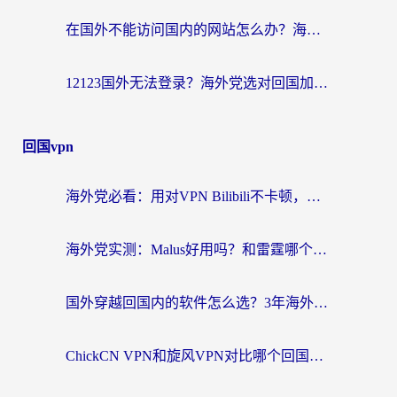
在国外不能访问国内的网站怎么办？海外党必看的无缝回国上网指南
12123国外无法登录？海外党选对回国加速器，轻松解决国内资源访问难题
回国vpn
海外党必看：用对VPN Bilibili不卡顿，英国玩国内游戏也丝滑——2026回国加速器选择指南
海外党实测：Malus好用吗？和雷霆哪个好？+ 3款热门加速器深度对比
国外穿越回国内的软件怎么选？3年海外党亲测实用指南，告别地域限制
ChickCN VPN和旋风VPN对比哪个回国效果更好？海外党实测回国内网神器指南