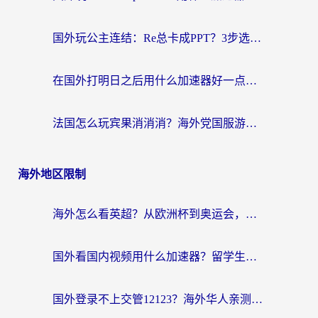
国外玩公主连结：Re总卡成PPT？3步选对加速器，畅玩国服无压力
在国外打明日之后用什么加速器好一点？海外玩家亲测有效的国服游戏加速指南
法国怎么玩宾果消消消？海外党国服游戏加速器终极指南（附漫威召唤与合成解决办法）
海外地区限制
海外怎么看英超？从欧洲杯到奥运会，一份让你不卡壳的中文解说观看指南
国外看国内视频用什么加速器？留学生和海外华人的实用指南
国外登录不上交管12123？海外华人亲测有效的回国加速器选择指南