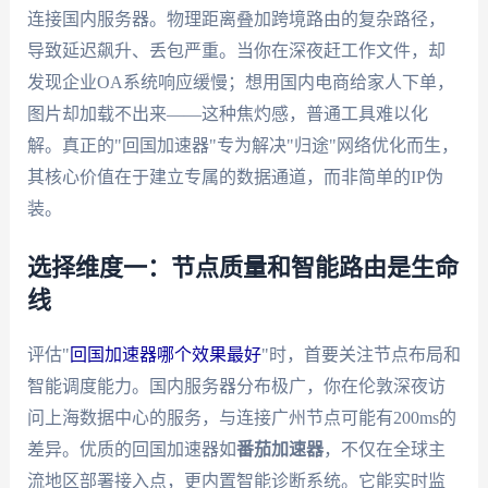
连接国内服务器。物理距离叠加跨境路由的复杂路径，
导致延迟飙升、丢包严重。当你在深夜赶工作文件，却
发现企业OA系统响应缓慢；想用国内电商给家人下单，
图片却加载不出来——这种焦灼感，普通工具难以化
解。真正的"回国加速器"专为解决"归途"网络优化而生，
其核心价值在于建立专属的数据通道，而非简单的IP伪
装。
选择维度一：节点质量和智能路由是生命
线
评估"
回国加速器哪个效果最好
"时，首要关注节点布局和
智能调度能力。国内服务器分布极广，你在伦敦深夜访
问上海数据中心的服务，与连接广州节点可能有200ms的
差异。优质的回国加速器如
番茄加速器
，不仅在全球主
流地区部署接入点，更内置智能诊断系统。它能实时监