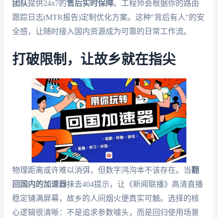
团队
提供24x7的
售后实时保障
。工程师会根据你的路由
跟踪日志(MTR报告)定制优化方案。这种"背后有人"的安
全感，让随时接入国内资源成为可靠的日常工作流。
打破限制，让故乡就在指尖
物理距离或许难以消弭，但数字鸿沟本不该存在。当
翻
回国内的加速器
抹去404提示，让《新闻联播》高清直播
稳定铺满屏幕，故乡的人间烟火便真实可触。选择的核
心逻辑很清晰：不是追求参数噱头，而是回归使用场景