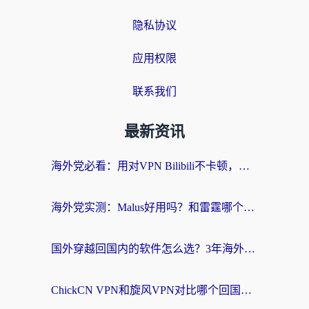
隐私协议
应用权限
联系我们
最新资讯
海外党必看：用对VPN Bilibili不卡顿，英国玩国内游戏也丝滑——2026回国加速器选择指南
海外党实测：Malus好用吗？和雷霆哪个好？+ 3款热门加速器深度对比
国外穿越回国内的软件怎么选？3年海外党亲测实用指南，告别地域限制
ChickCN VPN和旋风VPN对比哪个回国效果更好？海外党实测回国内网神器指南