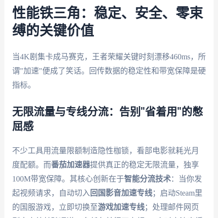
性能铁三角：稳定、安全、零束
缚的关键价值
当4K剧集卡成马赛克，王者荣耀关键时刻漂移460ms，所
谓"加速"便成了笑话。回传数据的稳定性和带宽保障是硬
指标。
无限流量与专线分流：告别"省着用"的憋
屈感
不少工具用流量限额制造隐性枷锁，看部电影就耗光月
度配额。而
番茄加速器
提供真正的稳定无限流量，独享
100M带宽保障。其核心创新在于
智能分流技术
：当你发
起视频请求，自动切入
回国影音加速专线
；启动Steam里
的国服游戏，立即切换至
游戏加速专线
；处理邮件网页