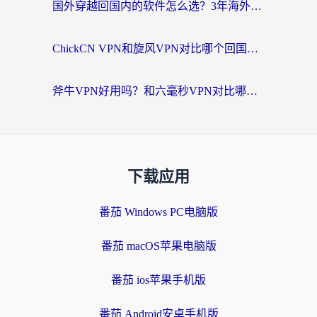
国外穿越回国内的软件怎么选？3年海外党亲测实用指南，告别地域限制
ChickCN VPN和旋风VPN对比哪个回国效果更好？海外党实测回国内网神器指南
斧牛VPN好用吗？和六毫秒VPN对比哪个回国效果更好？海外党亲测实用指南
下载应用
番茄 Windows PC电脑版
番茄 macOS苹果电脑版
番茄 ios苹果手机版
番茄 Android安卓手机版