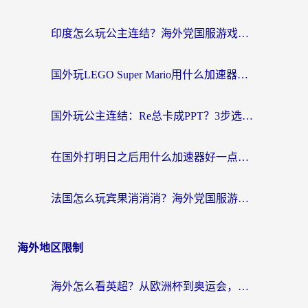
印度怎么玩公主连结？海外党国服游戏加速终极指南（附仙境传说RO重生细胞优化技巧）
国外玩LEGO Super Mario用什么加速器？2026海外玩家亲测有效指南
国外玩公主连结：Re总卡成PPT？3步选对加速器，畅玩国服无压力
在国外打明日之后用什么加速器好一点？海外玩家亲测有效的国服游戏加速指南
法国怎么玩宾果消消消？海外党国服游戏加速器终极指南（附漫威召唤与合成解决办法）
海外地区限制
海外怎么看英超？从欧洲杯到奥运会，一份让你不卡壳的中文解说观看指南