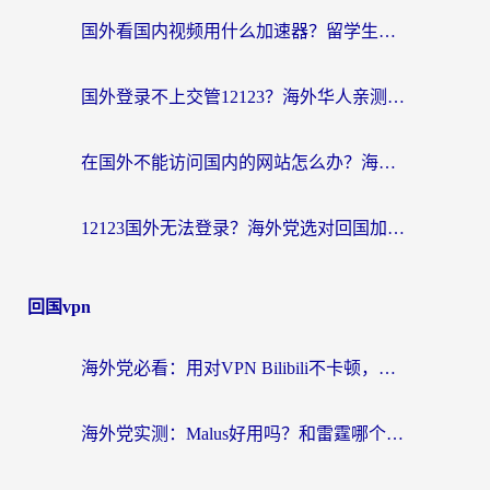
国外看国内视频用什么加速器？留学生和海外华人的实用指南
国外登录不上交管12123？海外华人亲测有效的回国加速器选择指南
在国外不能访问国内的网站怎么办？海外党必看的无缝回国上网指南
12123国外无法登录？海外党选对回国加速器，轻松解决国内资源访问难题
回国vpn
海外党必看：用对VPN Bilibili不卡顿，英国玩国内游戏也丝滑——2026回国加速器选择指南
海外党实测：Malus好用吗？和雷霆哪个好？+ 3款热门加速器深度对比