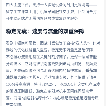
四大主流平台。支持一人多端设备同时用更是刚需——
留学生在课堂上用手机登录国服社交手游，回到宿舍打
开电脑玩端游无需切换账号或重复购买服务。
稳定无虞：速度与流量的双重保障
看剧卡顿尚可忍受，团战时丢包等于直接“送人头”。针对
游戏的优化线路至关重要。稳定无限流量是基础保障，
不必担心流量用罄在关键时刻掉链子。更深一层是智能
分流技术：它能精准识别游戏数据与网页浏览、视频流
量，优先确保游戏封包走直达国内的超快车道。
番茄加
速器
精选的回国影音、游戏加速专线，甚至提供了独享
100M带宽资源，将《刀塔2》、《CS:GO》这类电竞游戏
的延迟压到最低，避免在激烈对抗中因网络问题功亏一
篑。刀塔2加速器推荐什么？核心就是稳定低延迟和专属
带宽保障。